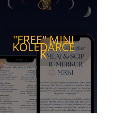
"FREE" MINI
KOLEDARČE
K