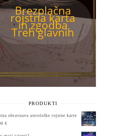
Brezplačna
rojstna karta
in zgodba
Treh glavnih
PRODUKTI
tna obravnava astrološke rojstne karte
00
€
o moji talenti?