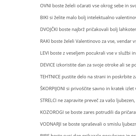
OVNI boste želeli očarati vse okrog sebe in svo
BIKI si želite malo bolj intelektualno valentin
DVOJČKI boste najbrž pričakovali bolj lahkot
RAKI boste želeli Valentinovo za vse, vendar vs
LEVI boste z veseljem pocukrali vse v službi in
DEVICE izkoristite dan za svoje otroke ali se p
TEHTNICE pustite delo na strani in poskrbite za
ŠKORPIJONI si privoščite savno in kratek izlet 
STRELCI ne zapravite preveč za vašo ljubezen, 
KOZOROGI se boste zares potrudili da pričara
VODNARJI se boste spraševali o smislu ljubezni
RIBE boste svoj dan prikazale pocukrano in pr