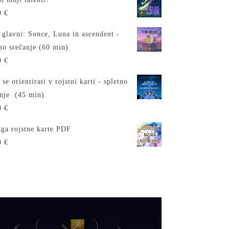
0
€
 glavni: Sonce, Luna in ascendent -
no srečanje (60 min)
0
€
se orientirati v rojstni karti - spletno
anje (45 min)
0
€
aga rojstne karte PDF
0
€