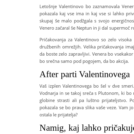
Letošnje Valentinovo bo zaznamovala Venera
pokazala kaj vse ima in kaj vse si lahko pri
skupaj še malo podžgala s svojo energičnos
Venero začaral še Neptun in ji dal supermoč r
Pričakovanja za Valentinovo so zelo visoka
družbenih omrežjih. Velika pričakovanja ima
da boste zelo zapravljivi. Venera bo vsekako
bo srečna samo pod pogojem, da bo akcija.
After parti Valentinovega
Vaš izplen Valentinovega bo šel v dve smeri
Vodnarja in se takoj sreča s Plutonom, ki bo n
globine strasti ali pa luštno prijateljstvo
pokazala se bo prava slika vaše veze. Vam jo 
ostala le prijatelja?
Namig, kaj lahko pričakuj