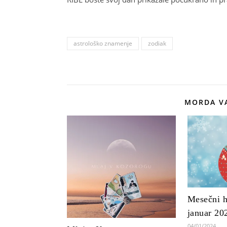
astrološko znamenje
zodiak
MORDA VA
Mesečni h
januar 20
04/01/2024