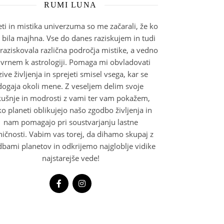
RUMI LUNA
eti in mistika univerzuma so me začarali, že ko
bila majhna. Vse do danes raziskujem in tudi
raziskovala različna področja mistike, a vedno
 vrnem k astrologiji. Pomaga mi obvladovati
zive življenja in sprejeti smisel vsega, kar se
dogaja okoli mene. Z veseljem delim svoje
kušnje in modrosti z vami ter vam pokažem,
o planeti oblikujejo našo zgodbo življenja in
nam pomagajo pri soustvarjanju lastne
ničnosti. Vabim vas torej, da dihamo skupaj z
bami planetov in odkrijemo najgloblje vidike
najstarejše vede!