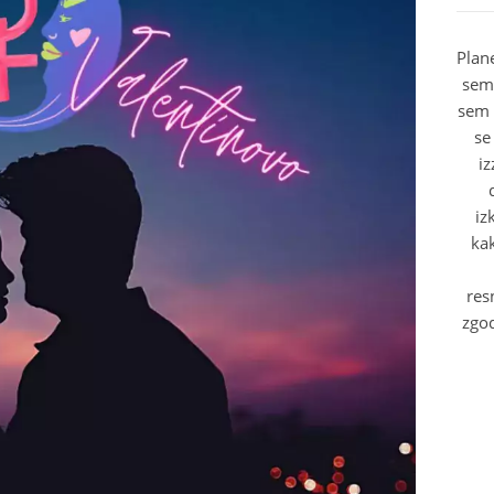
Plan
sem 
sem 
se
iz
iz
kak
res
zgod