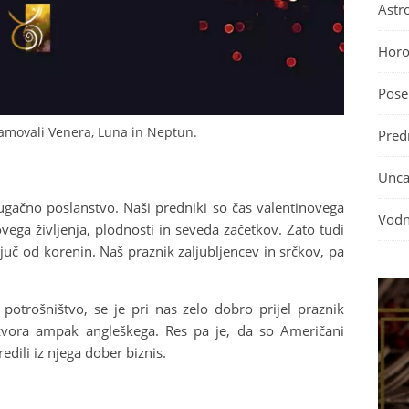
Astro
Horo
Pose
amovali Venera, Luna in Neptun.
Predn
Unca
ugačno poslanstvo. Naši predniki so čas valentinovega
Vodn
vega življenja, plodnosti in seveda začetkov. Zato tudi
uč od korenin. Naš praznik zaljubljencev in srčkov, pa
potrošništvo, se je pri nas zelo dobro prijel praznik
zvora ampak angleškega. Res pa je, da so Američani
edili iz njega dober biznis.