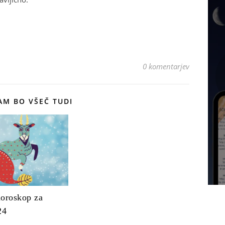
0 komentarjev
M BO VŠEČ TUDI
oroskop za
24