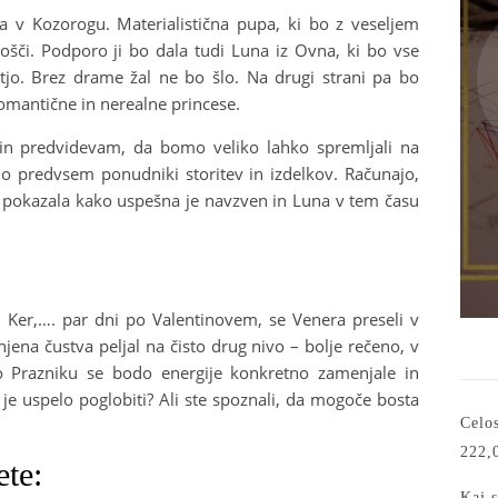
 v Kozorogu. Materialistična pupa, ki bo z veseljem
vošči. Podporo ji bo dala tudi Luna iz Ovna, ki bo vse
tjo. Brez drame žal ne bo šlo. Na drugi strani pa bo
omantične in nerealne princese.
 in predvidevam, da bomo veliko lahko spremljali na
jo predvsem ponudniki storitev in izdelkov. Računajo,
r pokazala kako uspešna je navzven in Luna v tem času
. Ker,…. par dni po Valentinovem, se Venera preseli v
jena čustva peljal na čisto drug nivo – bolje rečeno, v
. Po Prazniku se bodo energije konkretno zamenjale in
je uspelo poglobiti? Ali ste spoznali, da mogoče bosta
Celos
222,
ete:
Kaj s