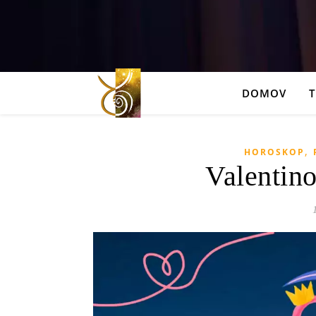
DOMOV
,
HOROSKOP
Valentin