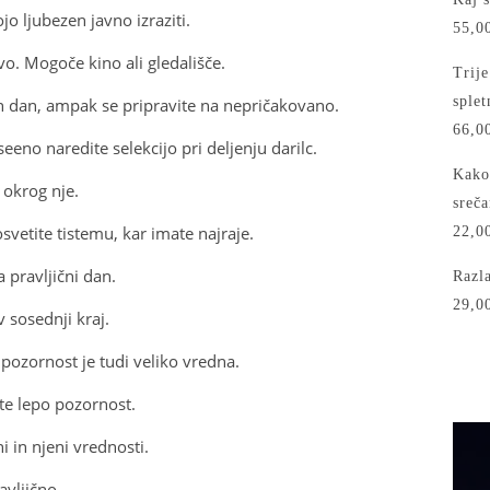
jo ljubezen javno izraziti.
55,0
ovo. Mogoče kino ali gledališče.
Trije
splet
en dan, ampak se pripravite na nepričakovano.
66,0
eeno naredite selekcijo pri deljenju darilc.
Kako 
 okrog nje.
sreč
osvetite tistemu, kar imate najraje.
22,0
 pravljični dan.
Razl
29,0
v sosednji kraj.
pozornost je tudi veliko vredna.
te lepo pozornost.
 in njeni vrednosti.
avljično.