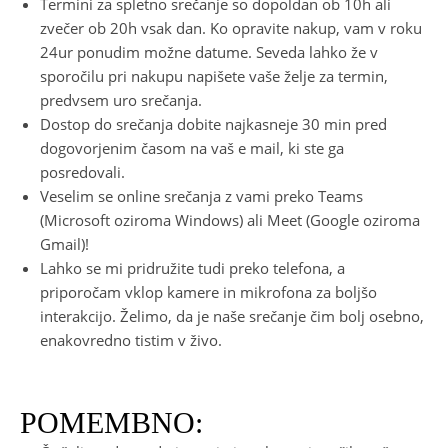
Termini za spletno srečanje so dopoldan ob 10h ali
zvečer ob 20h vsak dan. Ko opravite nakup, vam v roku
24ur ponudim možne datume. Seveda lahko že v
sporočilu pri nakupu napišete vaše želje za termin,
predvsem uro srečanja.
Dostop do srečanja dobite najkasneje 30 min pred
dogovorjenim časom na vaš e mail, ki ste ga
posredovali.
Veselim se online srečanja z vami preko Teams
(Microsoft oziroma Windows) ali Meet (Google oziroma
Gmail)!
Lahko se mi pridružite tudi preko telefona, a
priporočam vklop kamere in mikrofona za boljšo
interakcijo. Želimo, da je naše srečanje čim bolj osebno,
enakovredno tistim v živo.
POMEMBNO: