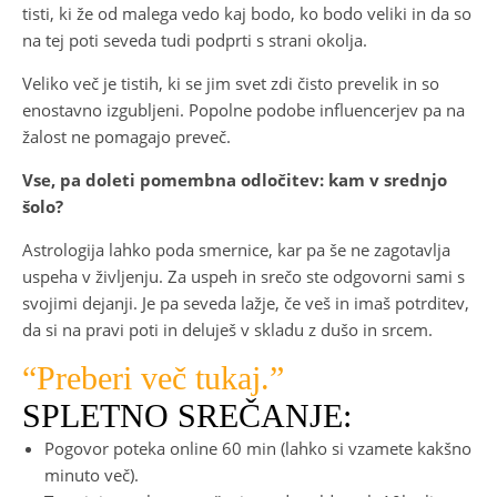
tisti, ki že od malega vedo kaj bodo, ko bodo veliki in da so
na tej poti seveda tudi podprti s strani okolja.
Veliko več je tistih, ki se jim svet zdi čisto prevelik in so
enostavno izgubljeni. Popolne podobe influencerjev pa na
žalost ne pomagajo preveč.
Vse, pa doleti pomembna odločitev: kam v srednjo
šolo?
Astrologija lahko poda smernice, kar pa še ne zagotavlja
uspeha v življenju. Za uspeh in srečo ste odgovorni sami s
svojimi dejanji. Je pa seveda lažje, če veš in imaš potrditev,
da si na pravi poti in deluješ v skladu z dušo in srcem.
“Preberi več tukaj.”
SPLETNO SREČANJE:
Pogovor poteka online 60 min (lahko si vzamete kakšno
minuto več).