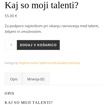
Kaj so moji talenti?
55,00
€
Za podporo najstnikom pri iskanju ravnovesja med talenti,
željami in zmožnostim.
Kaj so moji talenti? količina
DODAJ V KOŠARICO
Kategoriji:
Rojstna karta
,
Spletna individualna srečanja
Opis
Mnenja (0)
OPIS
KAJ SO MOJI TALENTI?