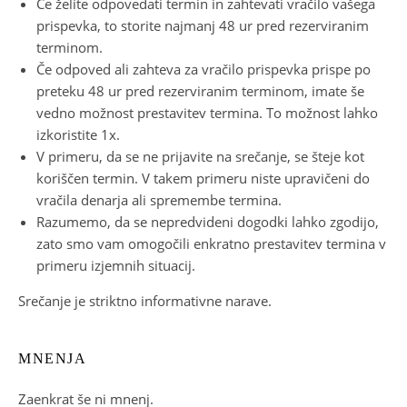
Če želite odpovedati termin in zahtevati vračilo vašega
prispevka, to storite najmanj 48 ur pred rezerviranim
terminom.
Če odpoved ali zahteva za vračilo prispevka prispe po
preteku 48 ur pred rezerviranim terminom, imate še
vedno možnost prestavitev termina. To možnost lahko
izkoristite 1x.
V primeru, da se ne prijavite na srečanje, se šteje kot
koriščen termin. V takem primeru niste upravičeni do
vračila denarja ali spremembe termina.
Razumemo, da se nepredvideni dogodki lahko zgodijo,
zato smo vam omogočili enkratno prestavitev termina v
primeru izjemnih situacij.
Srečanje je striktno informativne narave.
MNENJA
Zaenkrat še ni mnenj.