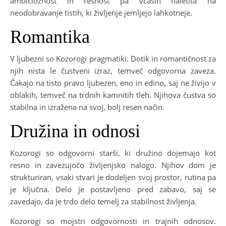
ambicioznost in resnost pa včasih naletita na
neodobravanje tistih, ki življenje jemljejo lahkotneje.
Romantika
V ljubezni so Kozorogi pragmatiki. Dotik in romantičnost za
njih nista le čustveni izraz, temveč odgovorna zaveza.
Čakajo na tisto pravo ljubezen, eno in edino, saj ne živijo v
oblakih, temveč na trdnih kamnitih tleh. Njihova čustva so
stabilna in izražena na svoj, bolj resen način.
Družina in odnosi
Kozorogi so odgovorni starši, ki družino dojemajo kot
resno in zavezujočo življenjsko nalogo. Njihov dom je
strukturiran, vsaki stvari je dodeljen svoj prostor, rutina pa
je ključna. Delo je postavljeno pred zabavo, saj se
zavedajo, da je trdo delo temelj za stabilnost življenja.
Kozorogi so mojstri odgovornosti in trajnih odnosov.