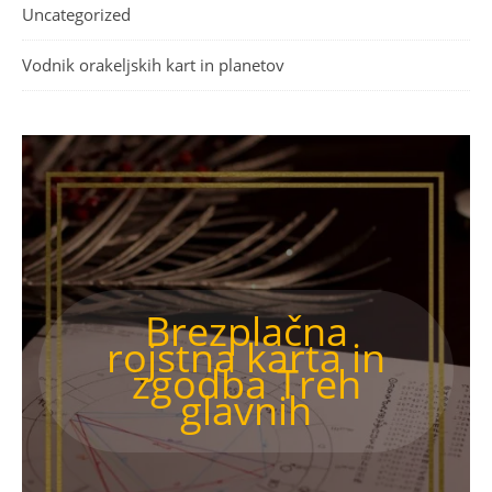
Uncategorized
Vodnik orakeljskih kart in planetov
Brezplačna
rojstna karta in
zgodba Treh
glavnih