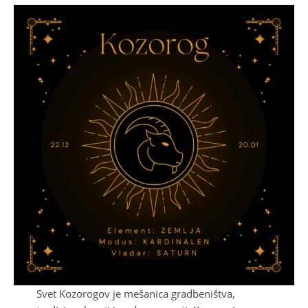
Svet Kozorogov je mešanica gradbeništva,