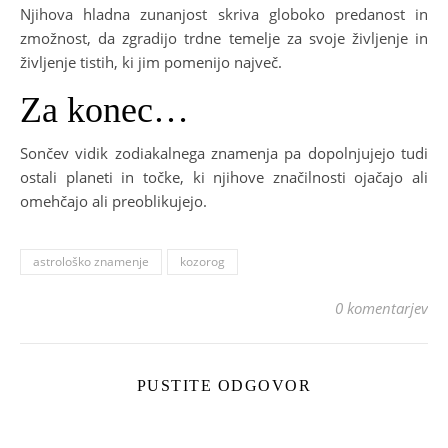
Njihova hladna zunanjost skriva globoko predanost in
zmožnost, da zgradijo trdne temelje za svoje življenje in
življenje tistih, ki jim pomenijo največ.
Za konec…
Sončev vidik zodiakalnega znamenja pa dopolnjujejo tudi
ostali planeti in točke, ki njihove značilnosti ojačajo ali
omehčajo ali preoblikujejo.
astrološko znamenje
kozorog
0 komentarjev
PUSTITE ODGOVOR