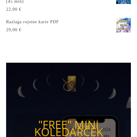
(45 min)
22,00
€
Razlaga rojstne karte PDF
29,00
€
"FREE" MINI
KOLEDARČEK