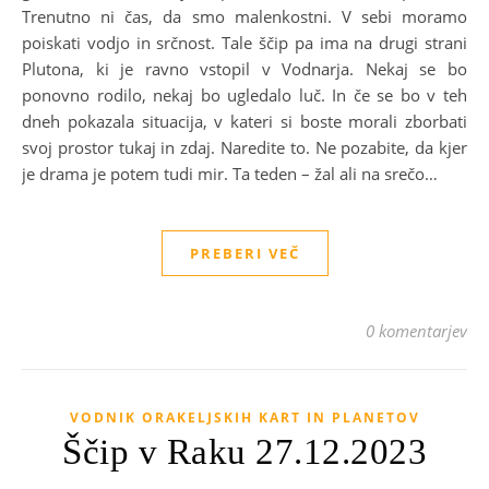
Trenutno ni čas, da smo malenkostni. V sebi moramo
poiskati vodjo in srčnost. Tale ščip pa ima na drugi strani
Plutona, ki je ravno vstopil v Vodnarja. Nekaj se bo
ponovno rodilo, nekaj bo ugledalo luč. In če se bo v teh
dneh pokazala situacija, v kateri si boste morali zborbati
svoj prostor tukaj in zdaj. Naredite to. Ne pozabite, da kjer
je drama je potem tudi mir. Ta teden – žal ali na srečo…
PREBERI VEČ
0 komentarjev
VODNIK ORAKELJSKIH KART IN PLANETOV
Ščip v Raku 27.12.2023