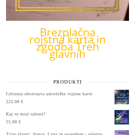
Brezplačna
rojstna karta in
zgodba Treh
glavnih
PRODUKTI
Celostna obravnava astrološke rojstne karte
222,00
€
Kaj so moji talenti?
55,00
€
Trije glavni: Sonce, Luna in ascendent - spletno