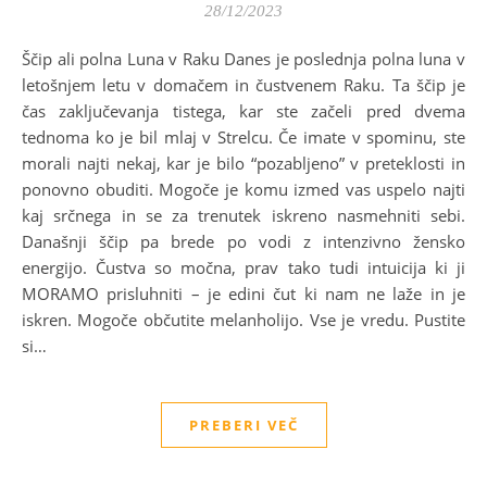
28/12/2023
Ščip ali polna Luna v Raku Danes je poslednja polna luna v
letošnjem letu v domačem in čustvenem Raku. Ta ščip je
čas zaključevanja tistega, kar ste začeli pred dvema
tednoma ko je bil mlaj v Strelcu. Če imate v spominu, ste
morali najti nekaj, kar je bilo “pozabljeno” v preteklosti in
ponovno obuditi. Mogoče je komu izmed vas uspelo najti
kaj srčnega in se za trenutek iskreno nasmehniti sebi.
Današnji ščip pa brede po vodi z intenzivno žensko
energijo. Čustva so močna, prav tako tudi intuicija ki ji
MORAMO prisluhniti – je edini čut ki nam ne laže in je
iskren. Mogoče občutite melanholijo. Vse je vredu. Pustite
si…
PREBERI VEČ