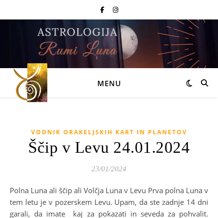
MENU
VODNIK ORAKELJSKIH KART IN PLANETOV
Ščip v Levu 24.01.2024
23/01/2024
Polna Luna ali ščip ali Volčja Luna v Levu Prva polna Luna v
tem letu je v pozerskem Levu. Upam, da ste zadnje 14 dni
garali, da imate kaj za pokazati in seveda za pohvalit.