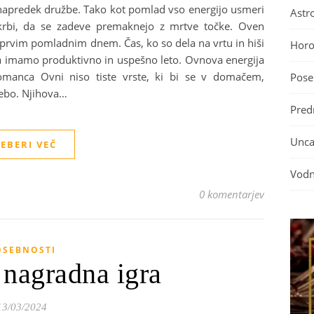
 napredek družbe. Tako kot pomlad vso energijo usmeri
Astro
krbi, da se zadeve premaknejo z mrtve točke. Oven
 prvim pomladnim dnem. Čas, ko so dela na vrtu in hiši
Horo
da imamo produktivno in uspešno leto. Ovnova energija
 Romanca Ovni niso tiste vrste, ki bi se v domačem,
Pose
sebo. Njihova…
Predn
Unca
EBERI VEČ
Vodn
0 komentarjev
OSEBNOSTI
 nagradna igra
13/03/2024