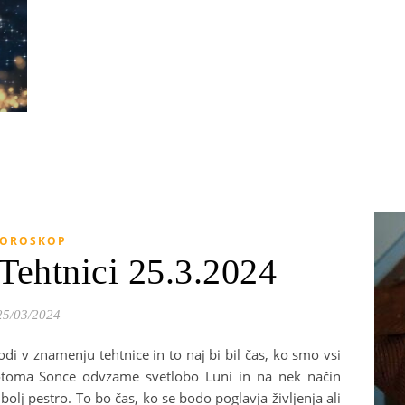
OROSKOP
ehtnici 25.3.2024
25/03/2024
odi v znamenju tehtnice in to naj bi bil čas, ko smo vsi
spotoma Sonce odvzame svetlobo Luni in na nek način
olj pestro. To bo čas, ko se bodo poglavja življenja ali