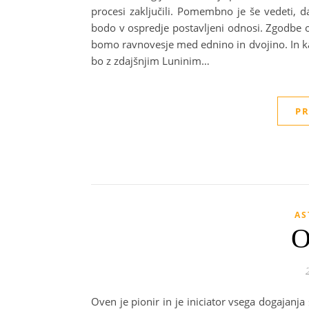
procesi zaključili. Pomembno je še vedeti, 
bodo v ospredje postavljeni odnosi. Zgodbe o m
bomo ravnovesje med ednino in dvojino. In kaj
bo z zdajšnjim Luninim…
PR
AS
Oven je pionir in je iniciator vsega dogajanja 