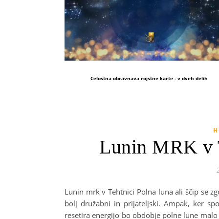
Celostna obravnava rojstne karte - v dveh delih
H
Lunin MRK v T
Lunin mrk v Tehtnici Polna luna ali ščip se zg
bolj družabni in prijateljski. Ampak, ker 
resetira energijo bo obdobje polne lune malo b