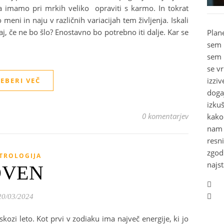
da imamo pri mrkih veliko opraviti s karmo. In tokrat
eni in naju v različnih variacijah tem življenja. Iskali
, če ne bo šlo? Enostavno bo potrebno iti dalje. Kar se
Plan
sem 
sem 
se v
izziv
EBERI VEČ
doga
izku
0 komentarjev
kako 
nam 
resn
zgod
TROLOGIJA
najst
OVEN
20/03/2024
skozi leto. Kot prvi v zodiaku ima največ energije, ki jo