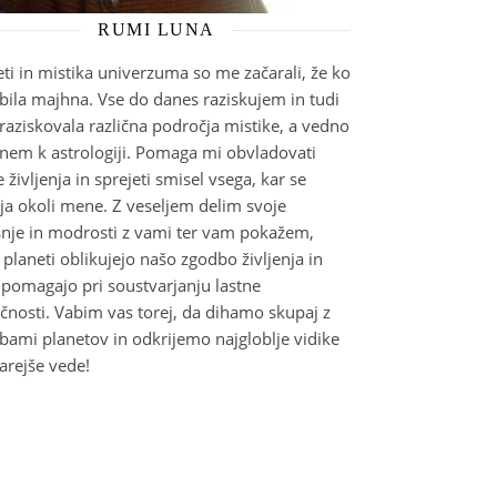
RUMI LUNA
eti in mistika univerzuma so me začarali, že ko
bila majhna. Vse do danes raziskujem in tudi
raziskovala različna področja mistike, a vedno
rnem k astrologiji. Pomaga mi obvladovati
e življenja in sprejeti smisel vsega, kar se
ja okoli mene. Z veseljem delim svoje
šnje in modrosti z vami ter vam pokažem,
planeti oblikujejo našo zgodbo življenja in
pomagajo pri soustvarjanju lastne
ičnosti. Vabim vas torej, da dihamo skupaj z
bami planetov in odkrijemo najgloblje vidike
arejše vede!