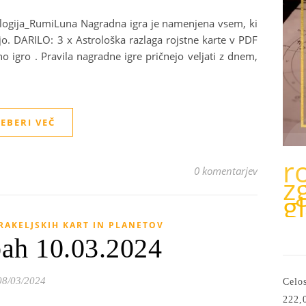
trologija_RumiLuna Nagradna igra je namenjena vsem, ki
ijo. DARILO: 3 x Astrološka razlaga rojstne karte v PDF
 igro . Pravila nagradne igre pričnejo veljati z dnem,
EBERI VEČ
r
0 komentarjev
z
g
RAKELJSKIH KART IN PLANETOV
bah 10.03.2024
08/03/2024
Celos
222,