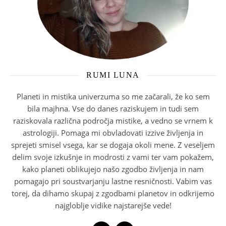
RUMI LUNA
Planeti in mistika univerzuma so me začarali, že ko sem
bila majhna. Vse do danes raziskujem in tudi sem
raziskovala različna področja mistike, a vedno se vrnem k
astrologiji. Pomaga mi obvladovati izzive življenja in
sprejeti smisel vsega, kar se dogaja okoli mene. Z veseljem
delim svoje izkušnje in modrosti z vami ter vam pokažem,
kako planeti oblikujejo našo zgodbo življenja in nam
pomagajo pri soustvarjanju lastne resničnosti. Vabim vas
torej, da dihamo skupaj z zgodbami planetov in odkrijemo
najgloblje vidike najstarejše vede!