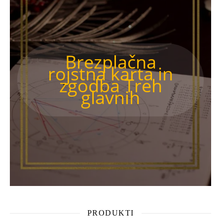
Brezplačna
rojstna karta in
zgodba Treh
glavnih
PRODUKTI